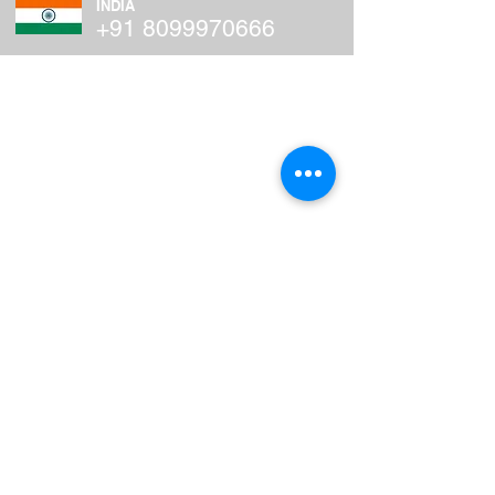
INDIA
+91 8099970666
CONTACTOS:
SEMAPI
sales@semapi.com
ventas@semapi.com.ar
www.semapi.com
© Copyright 2026
DSP LOGGER EXPERT
©