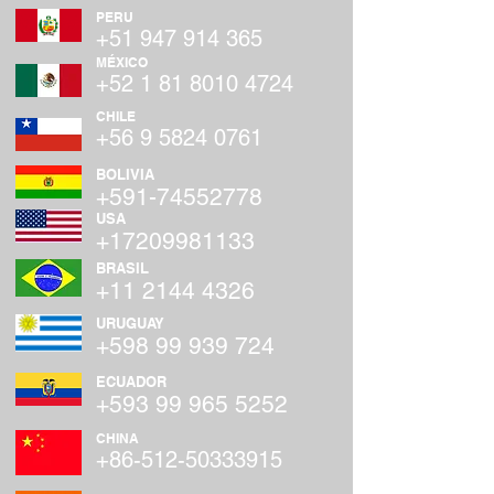
PERU
+51 947 914 365
MÉXICO
+52 1 81 8010 4724
CHILE
+56 9 5824 0761
BOLIVIA
+591-74552778
USA
+17209981133
BRASIL
+11 2144 4326
URUGUAY
+598 99 939 724
ECUADOR
+593 99 965 5252
CHINA
+86-512-50333915